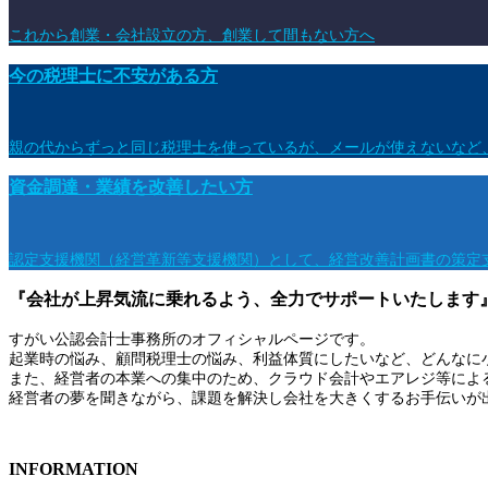
これから創業・会社設立の方、創業して間もない方へ
今の税理士に不安がある方
親の代からずっと同じ税理士を使っているが、メールが使えないなど
資金調達・業績を改善したい方
認定支援機関（経営革新等支援機関）として、経営改善計画書の策定
『会社が上昇気流に乗れるよう、全力でサポートいたします
すがい公認会計士事務所のオフィシャルページです。
起業時の悩み、顧問税理士の悩み、利益体質にしたいなど、どんなに
また、経営者の本業への集中のため、クラウド会計やエアレジ等によ
経営者の夢を聞きながら、課題を解決し会社を大きくするお手伝いが
INFORMATION