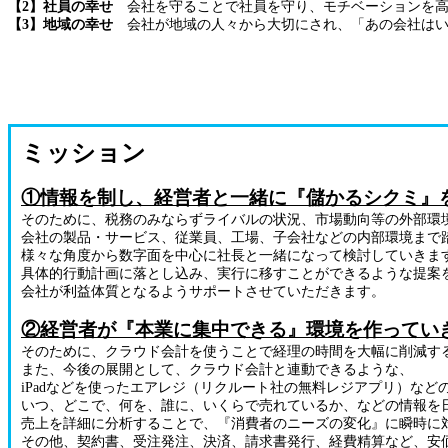
【2】社員の幸せ
会社を守ることで社員を守り、モチベーションを高
【3】地域の幸せ
会社が地域の人々から大切にされ、「あの会社はい
ミッション
①情報を制し、経営者と一緒に『儲かるシクミ』
そのために、税務のみならずライバルの状況、市場動向等の外部環
会社の製品・サービス、従業員、工場、子会社などの内部環境まで
様々な角度から数字面を中心に社長と一緒になって検討していきま
具体的行動計画に落とし込み、実行に移すことができるような提案
会社が利益体質となるようサポートさせていただきます。
②経営者が『本業に集中できる』環境を作ってい
そのために、クラウド会計を使うことで経理の時間を大幅に削減す
また、今後の展開として、クラウド会計と連動できるような、
iPadなどを使ったエアレジ（リクルート社の無料レジアプリ）など
いつ、どこで、何を、誰に、いくらで売れているか、などの情報を
売上を詳細に分析することで、『消費者のニーズの変化』に瞬時に
その他、契約書、受注発注、決済、請求書発行、経費精算など、安