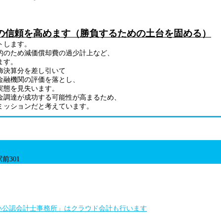
の信頼を高めます（勝負するための土台を固める）
トします。
的のため減価償却費の過少計上など、
ます。
飾決算分を差し引いて
金融機関の評価を落とし、
実態を見失います。
金調達が成功する可能性が高まるため、
ミッションだと考えています。
前301
い公認会計士事務所」はクラウド会計も行います