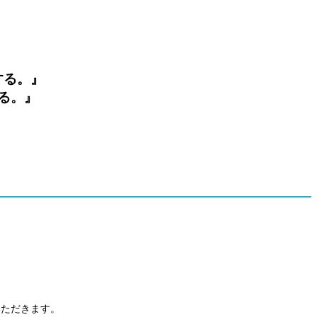
する。』
る。』
』
ただきます。