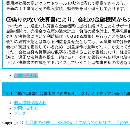
費用対効果の高いクラウドツールも状況に応じて提案できるよう、
最新のＩＴ事情とその導入実績、効果等を日々研究しております。
③偽りのない決算書により、会社の金融機関から
そのために、適正な決算書を金融機関に提出し続けることをサポー
金融機関は、売掛金や在庫の過大計上、負債の過少計上、黒字化目
会社が決算書において利益操作（いわゆる粉飾）を行うことを嫌い
会社の経営実態とは異なる利益を見せたとしても、金融機関では粉
会社の実態を把握しているため、損益操作は意味がなく、かえって
また、会社自身も長期的な数字を把握することが困難になり、経営
逆に、適正な決算書を提出し続けると、会社が銀行から信頼され資
正しい決算書の作成をアドバイスしていくことは幣事務所の大きな
お問い合わせ
〒981-1105 宮城県仙台市太白区西中田4丁目2-17 メリディアン南仙台駅
個人情報保護方針
お問い合わせ
ブログ
Copyright ©
仙台市の税理士・公認会計士で良心的な所は？ 「すが